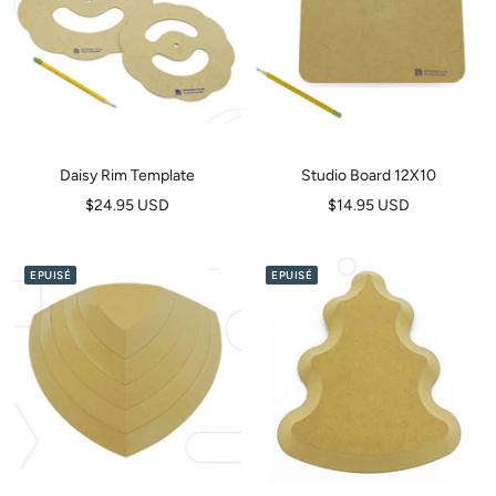
Daisy Rim Template
Studio Board 12X10
Prix
Prix
$24.95 USD
$14.95 USD
de
de
vente
vente
EPUISÉ
EPUISÉ