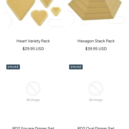
Heart Variety Pack
Hexagon Stack Pack
Prix
Prix
$29.95 USD
$39.95 USD
de
de
vente
vente
EPUISÉ
EPUISÉ
RD2 Square Dinner Set
RD2 Oval Dinner Set