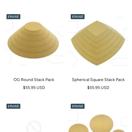
de
de
vente
vente
EPUISÉ
EPUISÉ
OG Round Stack Pack
Spherical Square Stack Pack
Prix
Prix
$55.95 USD
$55.95 USD
de
de
vente
vente
EPUISÉ
EPUISÉ