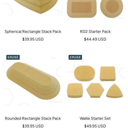
Spherical Rectangle Stack Pack
RD2 Starter Pack
Prix
Prix
$39.95 USD
$44.49 USD
de
de
vente
vente
EPUISÉ
EPUISÉ
Rounded Rectangle Stack Pack
Wallie Starter Set
Prix
Prix
$39.95 USD
$49.95 USD