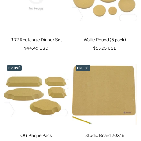
RD2 Rectangle Dinner Set
Wallie Round (5 pack)
Prix
Prix
$44.49 USD
$55.95 USD
de
de
vente
vente
EPUISÉ
EPUISÉ
OG Plaque Pack
Studio Board 20X16