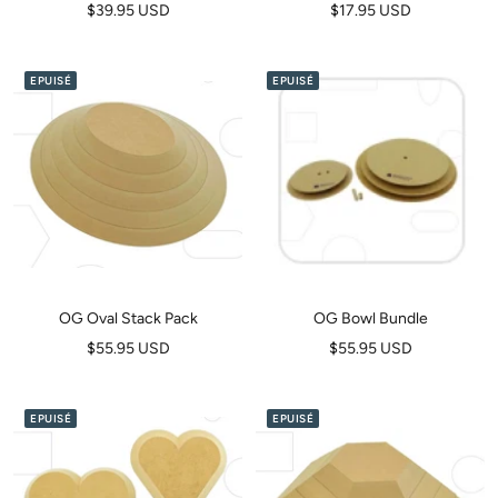
Prix
Prix
$39.95 USD
$17.95 USD
de
de
vente
vente
EPUISÉ
EPUISÉ
OG Oval Stack Pack
OG Bowl Bundle
Prix
Prix
$55.95 USD
$55.95 USD
de
de
vente
vente
EPUISÉ
EPUISÉ