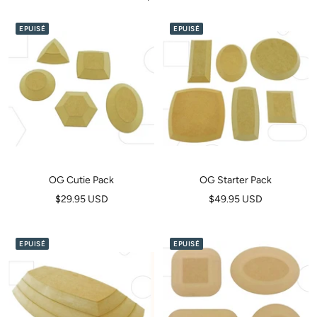
EPUISÉ
EPUISÉ
OG Cutie Pack
OG Starter Pack
Prix
Prix
$29.95 USD
$49.95 USD
de
de
vente
vente
EPUISÉ
EPUISÉ