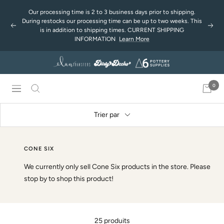
Passer
Our processing time is 2 to 3 business days prior to shipping.
au
During restocks our processing time can be up to two weeks. This
Précédent
Suiv
contenu
is in addition to shipping times. CURRENT SHIPPING
INFORMATION
Learn More
0
Navigation
Trier par
CONE SIX
We currently only sell Cone Six products in the store. Please
stop by to shop this product!
25 produits