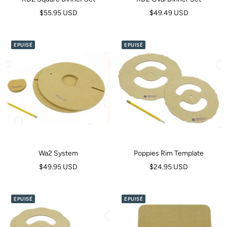
Prix
Prix
$55.95 USD
$49.49 USD
de
de
vente
vente
EPUISÉ
EPUISÉ
Wa2 System
Poppies Rim Template
Prix
Prix
$49.95 USD
$24.95 USD
de
de
vente
vente
EPUISÉ
EPUISÉ