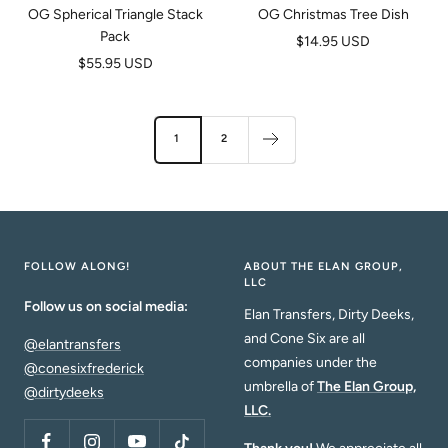
OG Spherical Triangle Stack
OG Christmas Tree Dish
Pack
Prix
$14.95 USD
Prix
$55.95 USD
de
de
vente
vente
1
2
FOLLOW ALONG!
ABOUT THE ELAN GROUP,
LLC
Follow us on social media:
Elan Transfers, Dirty Deeks,
and Cone Six are all
@elantransfers
companies under the
@conesixfrederick
umbrella of
The Elan Group,
@dirtydeeks
LLC.